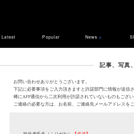
Latest
Popular
News
S
∨
記事、写真
お問い合わせありがとうございます。
下記に必要事項をご入力頂きますと許諾部門に情報が送信
稀にAFP通信から二次利用が許諾されていないものもござ
ご連絡の必要な方は、お名前、ご連絡先メールアドレスを