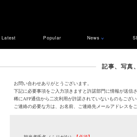
Latest
Popular
News
S
∨
記事、写真
お問い合わせありがとうございます。
下記に必要事項をご入力頂きますと許諾部門に情報が送信
稀にAFP通信から二次利用が許諾されていないものもござ
ご連絡の必要な方は、お名前、ご連絡先メールアドレスを