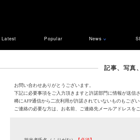
Latest
Popular
News
S
∨
記事、写真
お問い合わせありがとうございます。
下記に必要事項をご入力頂きますと許諾部門に情報が送信
稀にAFP通信から二次利用が許諾されていないものもござ
ご連絡の必要な方は、お名前、ご連絡先メールアドレスを