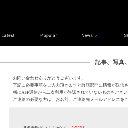
Latest
Popular
News
S
∨
記事、写真
お問い合わせありがとうございます。
下記に必要事項をご入力頂きますと許諾部門に情報が送信
稀にAFP通信から二次利用が許諾されていないものもござ
ご連絡の必要な方は、お名前、ご連絡先メールアドレスを