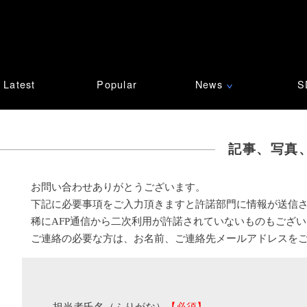
Latest
Popular
News
S
∨
記事、写真
お問い合わせありがとうございます。
下記に必要事項をご入力頂きますと許諾部門に情報が送信
稀にAFP通信から二次利用が許諾されていないものもござ
ご連絡の必要な方は、お名前、ご連絡先メールアドレスを