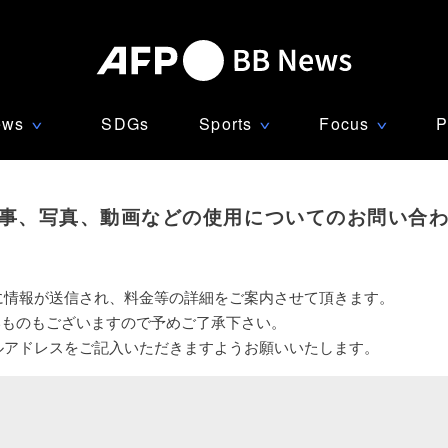
ews
SDGs
Sports
Focus
P
∨
∨
∨
事、写真、動画などの使用についてのお問い合
に情報が送信され、料金等の詳細をご案内させて頂きます。
いものもございますので予めご了承下さい。
ルアドレスをご記入いただきますようお願いいたします。