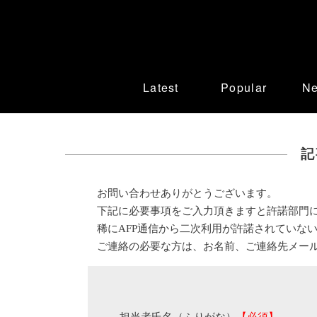
Latest
Popular
N
記
お問い合わせありがとうございます。
下記に必要事項をご入力頂きますと許諾部門
稀にAFP通信から二次利用が許諾されていな
ご連絡の必要な方は、お名前、ご連絡先メー