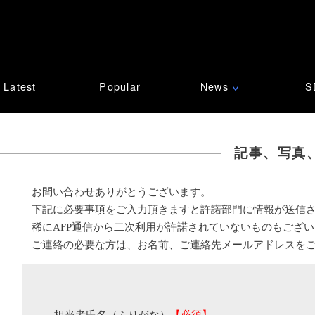
Latest
Popular
News
S
∨
記事、写真
お問い合わせありがとうございます。
下記に必要事項をご入力頂きますと許諾部門に情報が送信
稀にAFP通信から二次利用が許諾されていないものもござ
ご連絡の必要な方は、お名前、ご連絡先メールアドレスを