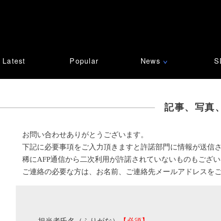
Latest
Popular
News
S
∨
記事、写真
お問い合わせありがとうございます。
下記に必要事項をご入力頂きますと許諾部門に情報が送信
稀にAFP通信から二次利用が許諾されていないものもござ
ご連絡の必要な方は、お名前、ご連絡先メールアドレスを