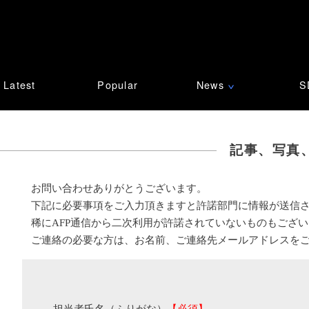
Latest
Popular
News
S
∨
記事、写真
お問い合わせありがとうございます。
下記に必要事項をご入力頂きますと許諾部門に情報が送信
稀にAFP通信から二次利用が許諾されていないものもござ
ご連絡の必要な方は、お名前、ご連絡先メールアドレスを