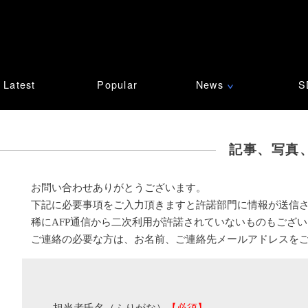
Latest
Popular
News
S
∨
記事、写真
お問い合わせありがとうございます。
下記に必要事項をご入力頂きますと許諾部門に情報が送信
稀にAFP通信から二次利用が許諾されていないものもござ
ご連絡の必要な方は、お名前、ご連絡先メールアドレスを