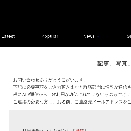
Latest
Popular
News
S
∨
記事、写真
お問い合わせありがとうございます。
下記に必要事項をご入力頂きますと許諾部門に情報が送信
稀にAFP通信から二次利用が許諾されていないものもござ
ご連絡の必要な方は、お名前、ご連絡先メールアドレスを