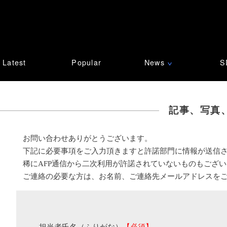
Latest
Popular
News
S
∨
記事、写真
お問い合わせありがとうございます。
下記に必要事項をご入力頂きますと許諾部門に情報が送信
稀にAFP通信から二次利用が許諾されていないものもござ
ご連絡の必要な方は、お名前、ご連絡先メールアドレスを