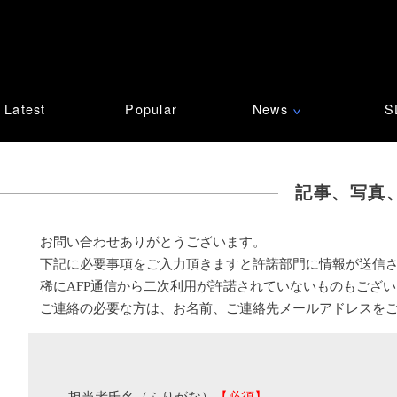
Latest
Popular
News
S
∨
記事、写真
お問い合わせありがとうございます。
下記に必要事項をご入力頂きますと許諾部門に情報が送信
稀にAFP通信から二次利用が許諾されていないものもござ
ご連絡の必要な方は、お名前、ご連絡先メールアドレスを