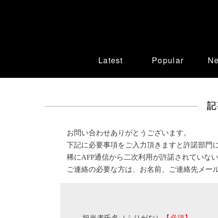
Latest
Popular
N
記
お問い合わせありがとうございます。
下記に必要事項をご入力頂きますと許諾部門
稀にAFP通信から二次利用が許諾されていな
ご連絡の必要な方は、お名前、ご連絡先メー