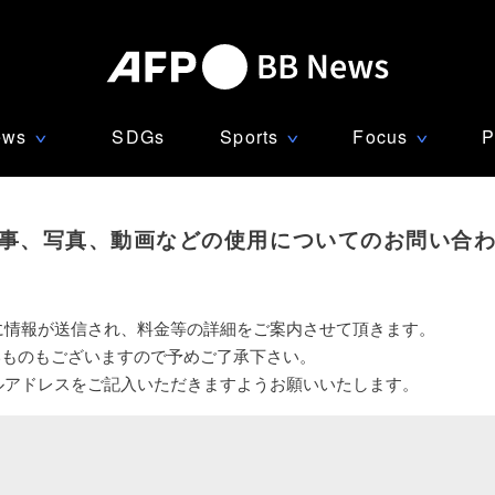
ews
SDGs
Sports
Focus
P
∨
∨
∨
事、写真、動画などの使用についてのお問い合
に情報が送信され、料金等の詳細をご案内させて頂きます。
いものもございますので予めご了承下さい。
ルアドレスをご記入いただきますようお願いいたします。