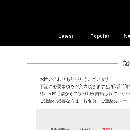
Latest
Popular
N
記
お問い合わせありがとうございます。
下記に必要事項をご入力頂きますと許諾部門
稀にAFP通信から二次利用が許諾されていな
ご連絡の必要な方は、お名前、ご連絡先メー