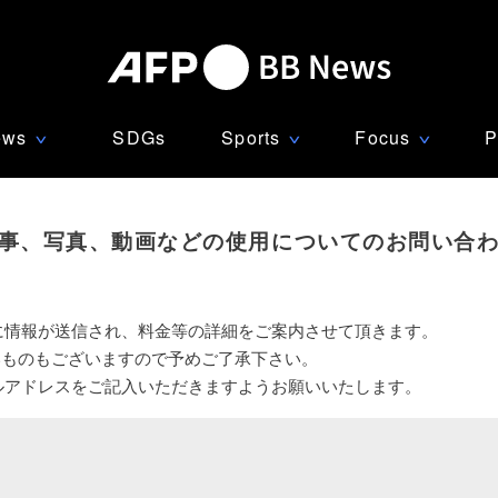
ews
SDGs
Sports
Focus
P
∨
∨
∨
事、写真、動画などの使用についてのお問い合
に情報が送信され、料金等の詳細をご案内させて頂きます。
いものもございますので予めご了承下さい。
ルアドレスをご記入いただきますようお願いいたします。