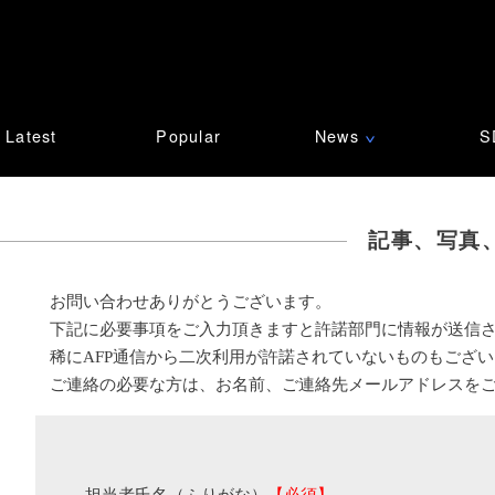
Latest
Popular
News
S
∨
記事、写真
お問い合わせありがとうございます。
下記に必要事項をご入力頂きますと許諾部門に情報が送信
稀にAFP通信から二次利用が許諾されていないものもござ
ご連絡の必要な方は、お名前、ご連絡先メールアドレスを