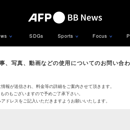
ews
SDGs
Sports
Focus
P
∨
∨
∨
事、写真、動画などの使用についてのお問い合
に情報が送信され、料金等の詳細をご案内させて頂きます。
いものもございますので予めご了承下さい。
ルアドレスをご記入いただきますようお願いいたします。