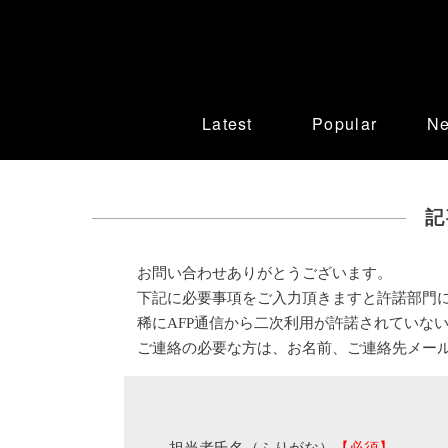
Latest
Popular
N
記
お問い合わせありがとうございます。
下記に必要事項をご入力頂きますと許諾部門
稀にAFP通信から二次利用が許諾されていな
ご連絡の必要な方は、お名前、ご連絡先メー