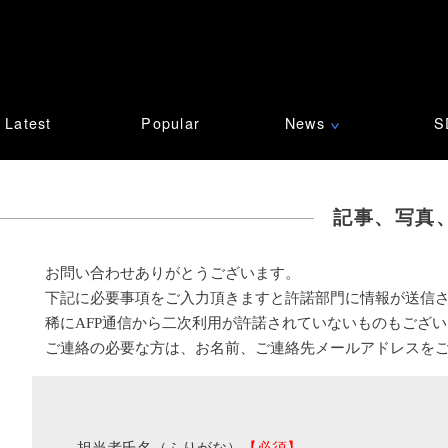
Latest
Popular
News
S
∨
記事、写真
お問い合わせありがとうございます。
下記に必要事項をご入力頂きますと許諾部門に情報が送信
稀にAFP通信から二次利用が許諾されていないものもござ
ご連絡の必要な方は、お名前、ご連絡先メールアドレスを