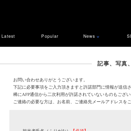
Latest
Popular
News
S
∨
記事、写真
お問い合わせありがとうございます。
下記に必要事項をご入力頂きますと許諾部門に情報が送信
稀にAFP通信から二次利用が許諾されていないものもござ
ご連絡の必要な方は、お名前、ご連絡先メールアドレスを