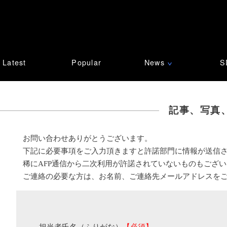
Latest
Popular
News
S
∨
記事、写真
お問い合わせありがとうございます。
下記に必要事項をご入力頂きますと許諾部門に情報が送信
稀にAFP通信から二次利用が許諾されていないものもござ
ご連絡の必要な方は、お名前、ご連絡先メールアドレスを