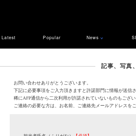
Latest
Popular
News
S
∨
記事、写真
お問い合わせありがとうございます。
下記に必要事項をご入力頂きますと許諾部門に情報が送信
稀にAFP通信から二次利用が許諾されていないものもござ
ご連絡の必要な方は、お名前、ご連絡先メールアドレスを