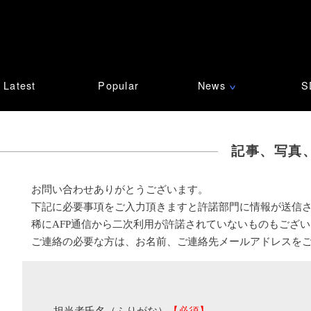
Latest
Popular
News
S
∨
記事、写真
お問い合わせありがとうございます。
下記に必要事項をご入力頂きますと許諾部門に情報が送信
稀にAFP通信から二次利用が許諾されていないものもござ
ご連絡の必要な方は、お名前、ご連絡先メールアドレスを