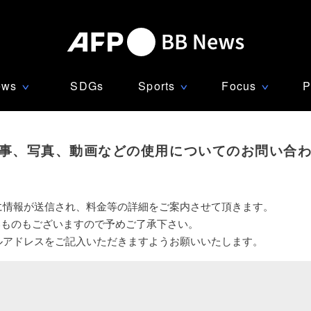
ews
SDGs
Sports
Focus
P
∨
∨
∨
事、写真、動画などの使用についてのお問い合
に情報が送信され、料金等の詳細をご案内させて頂きます。
いものもございますので予めご了承下さい。
ルアドレスをご記入いただきますようお願いいたします。