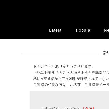
Latest
Popular
N
記
お問い合わせありがとうございます。
下記に必要事項をご入力頂きますと許諾部門
稀にAFP通信から二次利用が許諾されていな
ご連絡の必要な方は、お名前、ご連絡先メー