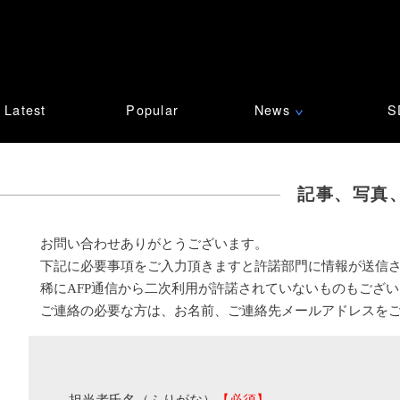
Latest
Popular
News
S
∨
記事、写真
お問い合わせありがとうございます。
下記に必要事項をご入力頂きますと許諾部門に情報が送信
稀にAFP通信から二次利用が許諾されていないものもござ
ご連絡の必要な方は、お名前、ご連絡先メールアドレスを