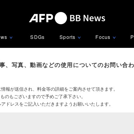
ews
SDGs
Sports
Focus
P
∨
∨
∨
事、写真、動画などの使用についてのお問い合
に情報が送信され、料金等の詳細をご案内させて頂きます。
いものもございますので予めご了承下さい。
ルアドレスをご記入いただきますようお願いいたします。