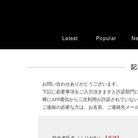
Latest
Popular
N
記
お問い合わせありがとうございます。
下記に必要事項をご入力頂きますと許諾部門
稀にAFP通信から二次利用が許諾されていな
ご連絡の必要な方は、お名前、ご連絡先メー