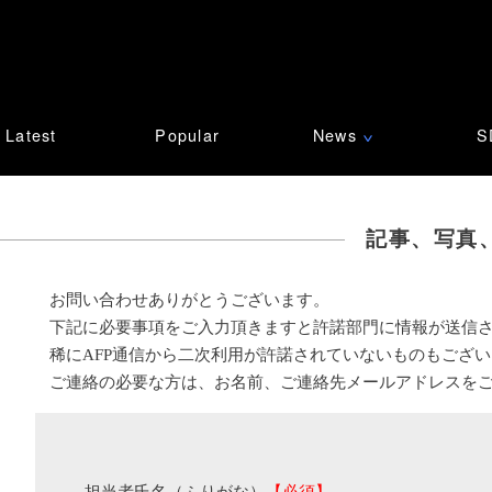
Latest
Popular
News
S
∨
記事、写真
お問い合わせありがとうございます。
下記に必要事項をご入力頂きますと許諾部門に情報が送信
稀にAFP通信から二次利用が許諾されていないものもござ
ご連絡の必要な方は、お名前、ご連絡先メールアドレスを