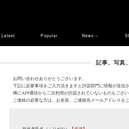
Latest
Popular
News
S
∨
記事、写真
お問い合わせありがとうございます。
下記に必要事項をご入力頂きますと許諾部門に情報が送信
稀にAFP通信から二次利用が許諾されていないものもござ
ご連絡の必要な方は、お名前、ご連絡先メールアドレスを