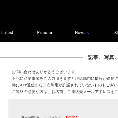
Latest
Popular
News
S
∨
記事、写真
お問い合わせありがとうございます。
下記に必要事項をご入力頂きますと許諾部門に情報が送信
稀にAFP通信から二次利用が許諾されていないものもござ
ご連絡の必要な方は、お名前、ご連絡先メールアドレスを