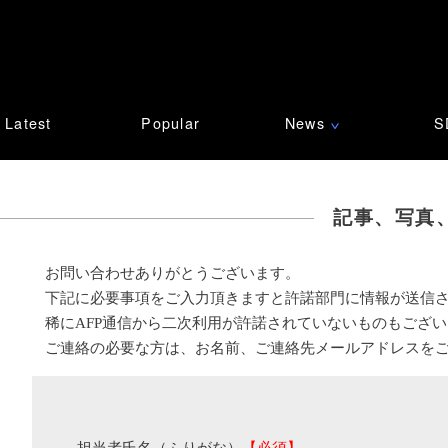
Latest
Popular
News
S
∨
記事、写真
お問い合わせありがとうございます。
下記に必要事項をご入力頂きますと許諾部門に情報が送信
稀にAFP通信から二次利用が許諾されていないものもござ
ご連絡の必要な方は、お名前、ご連絡先メールアドレスを