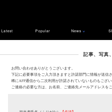
Latest
Popular
News
S
∨
記事、写真
お問い合わせありがとうございます。
下記に必要事項をご入力頂きますと許諾部門に情報が送信
稀にAFP通信から二次利用が許諾されていないものもござ
ご連絡の必要な方は、お名前、ご連絡先メールアドレスを