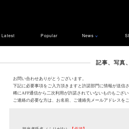
Latest
Popular
News
S
∨
記事、写真
お問い合わせありがとうございます。
下記に必要事項をご入力頂きますと許諾部門に情報が送信
稀にAFP通信から二次利用が許諾されていないものもござ
ご連絡の必要な方は、お名前、ご連絡先メールアドレスを