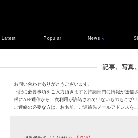
Latest
Popular
News
S
∨
記事、写真
お問い合わせありがとうございます。
下記に必要事項をご入力頂きますと許諾部門に情報が送信
稀にAFP通信から二次利用が許諾されていないものもござ
ご連絡の必要な方は、お名前、ご連絡先メールアドレスを