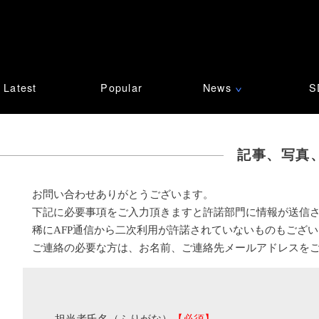
Latest
Popular
News
S
∨
記事、写真
お問い合わせありがとうございます。
下記に必要事項をご入力頂きますと許諾部門に情報が送信
稀にAFP通信から二次利用が許諾されていないものもござ
ご連絡の必要な方は、お名前、ご連絡先メールアドレスを