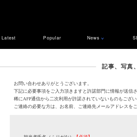
Latest
Popular
News
S
∨
記事、写真
お問い合わせありがとうございます。
下記に必要事項をご入力頂きますと許諾部門に情報が送信
稀にAFP通信から二次利用が許諾されていないものもござ
ご連絡の必要な方は、お名前、ご連絡先メールアドレスを