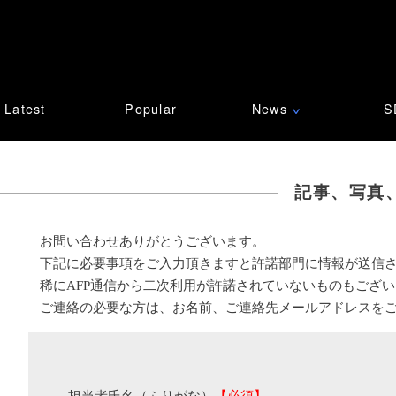
Latest
Popular
News
S
∨
記事、写真
お問い合わせありがとうございます。
下記に必要事項をご入力頂きますと許諾部門に情報が送信
稀にAFP通信から二次利用が許諾されていないものもござ
ご連絡の必要な方は、お名前、ご連絡先メールアドレスを