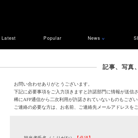
Latest
Popular
News
S
∨
記事、写真
お問い合わせありがとうございます。
下記に必要事項をご入力頂きますと許諾部門に情報が送信
稀にAFP通信から二次利用が許諾されていないものもござ
ご連絡の必要な方は、お名前、ご連絡先メールアドレスを