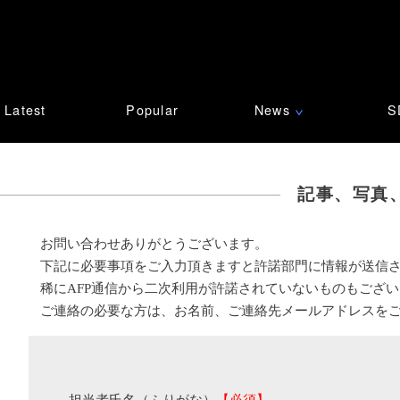
Latest
Popular
News
S
∨
記事、写真
お問い合わせありがとうございます。
下記に必要事項をご入力頂きますと許諾部門に情報が送信
稀にAFP通信から二次利用が許諾されていないものもござ
ご連絡の必要な方は、お名前、ご連絡先メールアドレスを