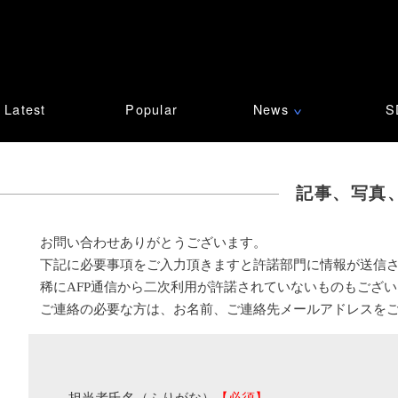
Latest
Popular
News
S
∨
記事、写真
お問い合わせありがとうございます。
下記に必要事項をご入力頂きますと許諾部門に情報が送信
稀にAFP通信から二次利用が許諾されていないものもござ
ご連絡の必要な方は、お名前、ご連絡先メールアドレスを