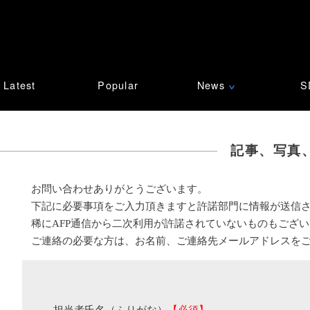
Latest
Popular
News
S
∨
記事、写真
お問い合わせありがとうございます。
下記に必要事項をご入力頂きますと許諾部門に情報が送信
稀にAFP通信から二次利用が許諾されていないものもござ
ご連絡の必要な方は、お名前、ご連絡先メールアドレスを