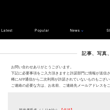
Latest
Popular
News
S
∨
記事、写真
お問い合わせありがとうございます。
下記に必要事項をご入力頂きますと許諾部門に情報が送信
稀にAFP通信から二次利用が許諾されていないものもござ
ご連絡の必要な方は、お名前、ご連絡先メールアドレスを