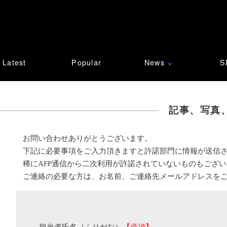
Latest
Popular
News
S
∨
記事、写真
お問い合わせありがとうございます。
下記に必要事項をご入力頂きますと許諾部門に情報が送信
稀にAFP通信から二次利用が許諾されていないものもござ
ご連絡の必要な方は、お名前、ご連絡先メールアドレスを