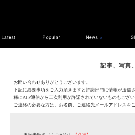
Latest
Popular
News
S
∨
記事、写真
お問い合わせありがとうございます。
下記に必要事項をご入力頂きますと許諾部門に情報が送信
稀にAFP通信から二次利用が許諾されていないものもござ
ご連絡の必要な方は、お名前、ご連絡先メールアドレスを