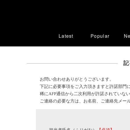
Latest
Popular
N
記
お問い合わせありがとうございます。
下記に必要事項をご入力頂きますと許諾部門
稀にAFP通信から二次利用が許諾されていな
ご連絡の必要な方は、お名前、ご連絡先メー