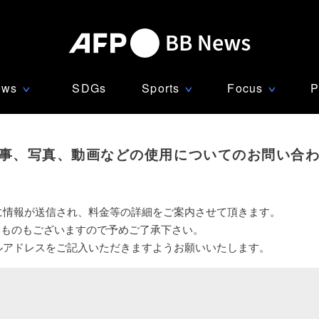
ews
SDGs
Sports
Focus
P
∨
∨
∨
事、写真、動画などの使用についてのお問い合
に情報が送信され、料金等の詳細をご案内させて頂きます。
いものもございますので予めご了承下さい。
ルアドレスをご記入いただきますようお願いいたします。