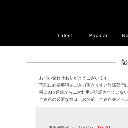
Latest
Popular
N
記
お問い合わせありがとうございます。
下記に必要事項をご入力頂きますと許諾部門
稀にAFP通信から二次利用が許諾されていな
ご連絡の必要な方は、お名前、ご連絡先メー