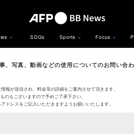
ews
SDGs
Sports
Focus
P
∨
∨
∨
事、写真、動画などの使用についてのお問い合
に情報が送信され、料金等の詳細をご案内させて頂きます。
いものもございますので予めご了承下さい。
ルアドレスをご記入いただきますようお願いいたします。