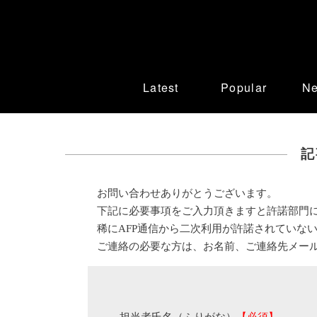
Latest
Popular
N
記
お問い合わせありがとうございます。
下記に必要事項をご入力頂きますと許諾部門
稀にAFP通信から二次利用が許諾されていな
ご連絡の必要な方は、お名前、ご連絡先メー