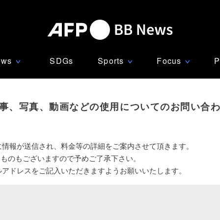
ews
SDGs
Sports
Focus
P
∨
∨
∨
事、写真、動画などの使用についてのお問い合
に情報が送信され、料金等の詳細をご案内させて頂きます。
いものもございますので予めご了承下さい。
ルアドレスをご記入いただきますようお願いいたします。