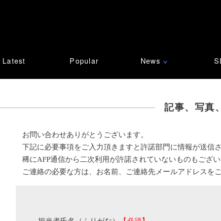
Latest
Popular
News
S
∨
記事、写真
お問い合わせありがとうございます。
下記に必要事項をご入力頂きますと許諾部門に情報が送信
稀にAFP通信から二次利用が許諾されていないものもござ
ご連絡の必要な方は、お名前、ご連絡先メールアドレスを