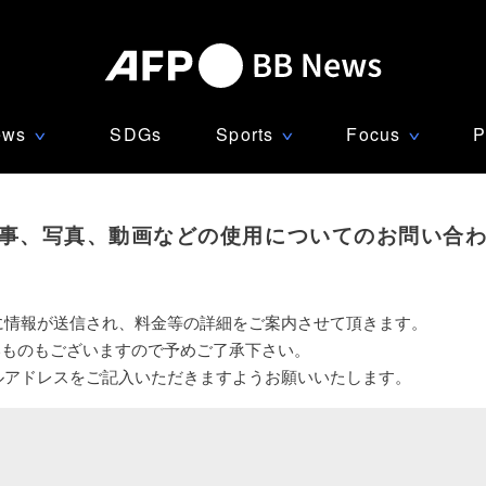
ews
SDGs
Sports
Focus
P
∨
∨
∨
事、写真、動画などの使用についてのお問い合
に情報が送信され、料金等の詳細をご案内させて頂きます。
いものもございますので予めご了承下さい。
ルアドレスをご記入いただきますようお願いいたします。