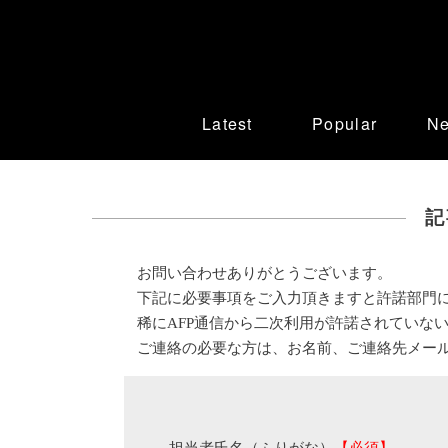
Latest
Popular
N
記
お問い合わせありがとうございます。
下記に必要事項をご入力頂きますと許諾部門
稀にAFP通信から二次利用が許諾されていな
ご連絡の必要な方は、お名前、ご連絡先メー