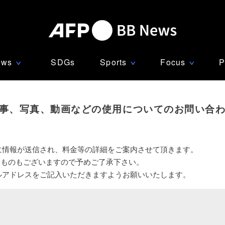
ews
SDGs
Sports
Focus
P
∨
∨
∨
事、写真、動画などの使用についてのお問い合
に情報が送信され、料金等の詳細をご案内させて頂きます。
いものもございますので予めご了承下さい。
ルアドレスをご記入いただきますようお願いいたします。