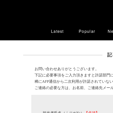
Latest
Popular
N
記
お問い合わせありがとうございます。
下記に必要事項をご入力頂きますと許諾部門
稀にAFP通信から二次利用が許諾されていな
ご連絡の必要な方は、お名前、ご連絡先メー