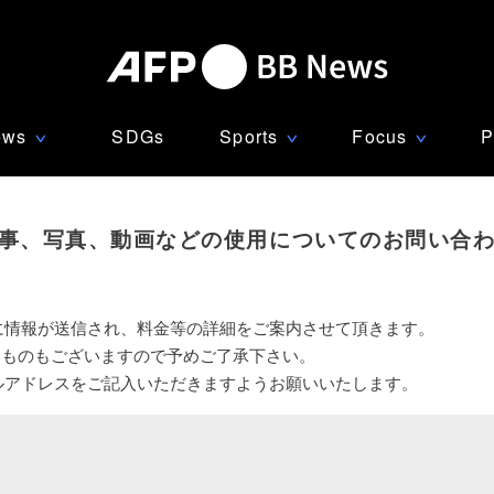
ews
SDGs
Sports
Focus
P
∨
∨
∨
事、写真、動画などの使用についてのお問い合
に情報が送信され、料金等の詳細をご案内させて頂きます。
いものもございますので予めご了承下さい。
ルアドレスをご記入いただきますようお願いいたします。