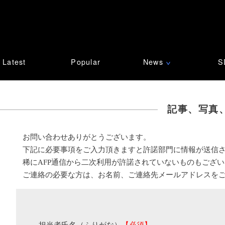
Latest
Popular
News
S
∨
記事、写真
お問い合わせありがとうございます。
下記に必要事項をご入力頂きますと許諾部門に情報が送信
稀にAFP通信から二次利用が許諾されていないものもござ
ご連絡の必要な方は、お名前、ご連絡先メールアドレスを